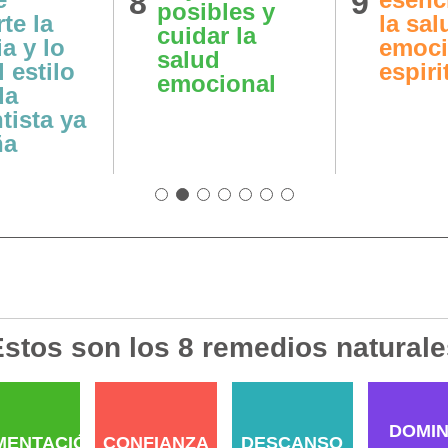
8
9
posibles y
te la
la sal
cuidar la
a y lo
emoci
salud
 estilo
espiri
emocional
da
tista ya
ña
stos son los 8 remedios naturale
DOMIN
MENTACIÓN
CONFIANZA
DESCANSO