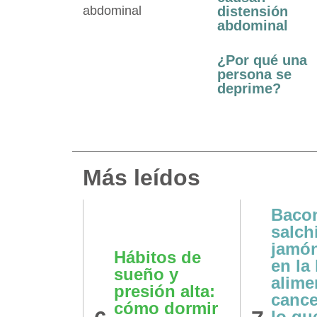
distensión
abdominal
¿Por qué una
persona se
deprime?
Más leídos
Baco
salch
edad
jamón
Hábitos de
ciera:
en la 
sueño y
do el
alime
presión alta:
o
cance
cómo dormir
ante al
lo qu