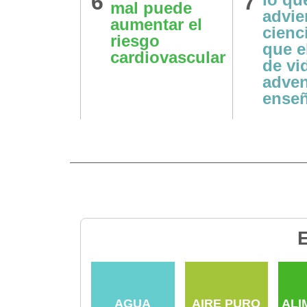
6
7
mal puede
ro
advier
aumentar el
eza a
cienci
riesgo
ar tu
que el
cardiovascular
d mental
de vi
adven
ense
E
AGUA
AIRE PURO
ALI