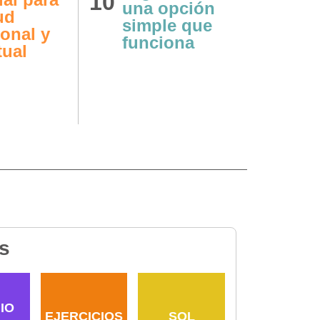
10
11
una opción
ud
qué 
simple que
onal y
la Bi
funciona
tual
sobr
tema
s
IO
EJERCICIOS
SOL