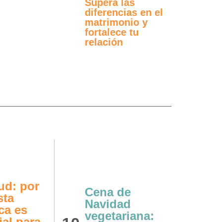
Supera las
diferencias en el
matrimonio y
fortalece tu
relación
Sole
ud: por
salu
Cena de
sta
emoc
Navidad
ca es
por 
vegetariana:
ial para
aume