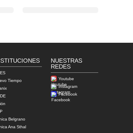
NSTITUCIONES
NUESTRAS
REDES
ES
Youtube
evo Tiempo
Instagram
anix
Facebook
DE
ión
P
ínica Belgrano
nica Ana Sthal