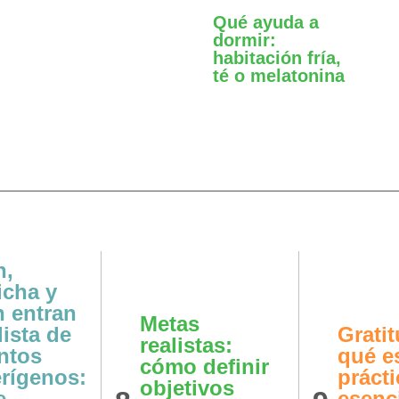
Qué ayuda a
dormir:
habitación fría,
té o melatonina
n,
icha y
 entran
Metas
lista de
Gratit
realistas:
ntos
qué e
cómo definir
rígenos:
prácti
objetivos
e
esenc