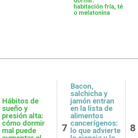
dormir:
habitación fría, té
o melatonina
,
icha y
 entran
Metas
Gratit
lista de
realistas:
qué e
ntos
cómo definir
prácti
rígenos:
8
9
objetivos
esenci
e advierte
posibles y
la sal
ncia y lo