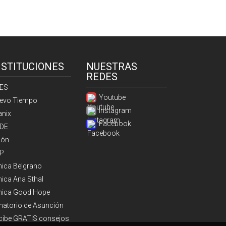
NSTITUCIONES
NUESTRAS
REDES
ES
Youtube
evo Tiempo
Instagram
anix
Facebook
DE
ión
P
ínica Belgrano
nica Ana Sthal
ínica Good Hope
natorio de Asunción
cibe GRATIS consejos