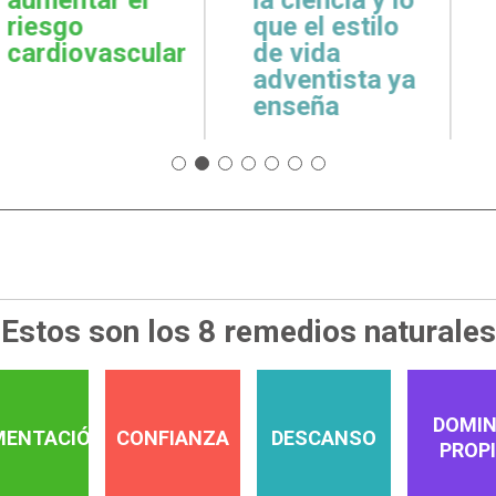
cuidar la salud
emoci
 estilo
emocional
espiri
da
tista ya
a
Estos son los 8 remedios naturales
DOMIN
MENTACIÓN
CONFIANZA
DESCANSO
PROP