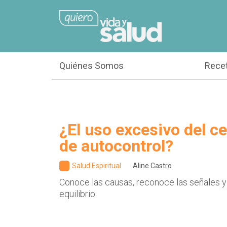
Quiénes Somos
Rece
¿El uso excesivo del cel
de autocontrol?
Salud Espiritual
Aline Castro
Conoce las causas, reconoce las señales y
equilibrio.