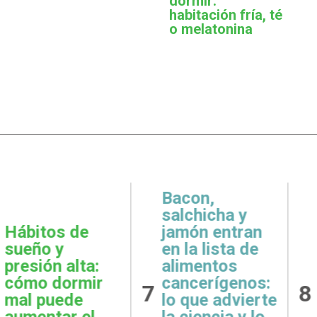
dormir:
habitación fría, té
o melatonina
,
icha y
 entran
Metas
Gratit
lista de
realistas:
qué e
ntos
cómo definir
prácti
rígenos:
8
9
objetivos
esenci
e advierte
posibles y
la sal
ncia y lo