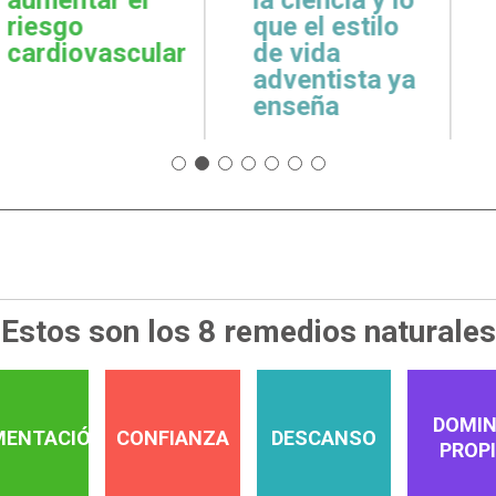
cuidar la salud
emoci
 estilo
emocional
espiri
da
tista ya
a
Estos son los 8 remedios naturales
DOMIN
MENTACIÓN
CONFIANZA
DESCANSO
PROP