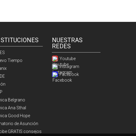
NSTITUCIONES
NUESTRAS
REDES
ES
Youtube
evo Tiempo
Instagram
anix
Facebook
DE
ión
P
ínica Belgrano
nica Ana Sthal
ínica Good Hope
natorio de Asunción
cibe GRATIS consejos