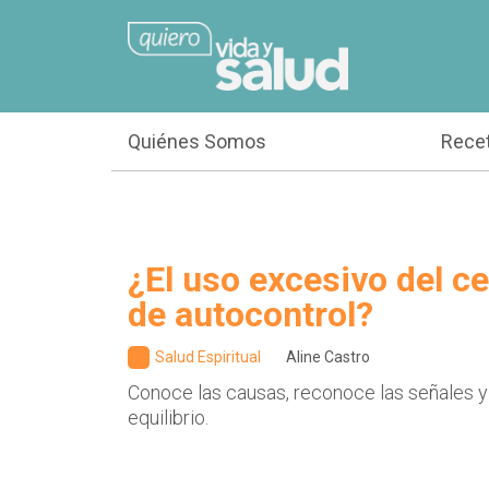
Quiénes Somos
Rece
¿El uso excesivo del cel
de autocontrol?
Salud Espiritual
Aline Castro
Conoce las causas, reconoce las señales y
equilibrio.